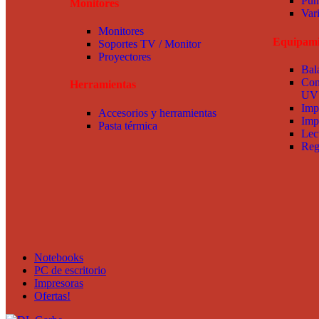
Pun
Monitores
Var
Monitores
Equipami
Soportes TV / Monitor
Proyectores
Bal
Con
Herramientas
UV
Imp
Accesorios y herramientas
Imp
Pasta térmica
Lec
Reg
Notebooks
PC de escritorio
Impresoras
Ofertas!