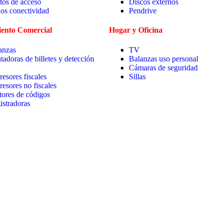
tos de acceso
Discos externos
ios conectividad
Pendrive
ento Comercial
Hogar y Oficina
anzas
TV
tadoras de billetes y detección
Balanzas uso personal
Cámaras de seguridad
resores fiscales
Sillas
resores no fiscales
tores de códigos
istradoras