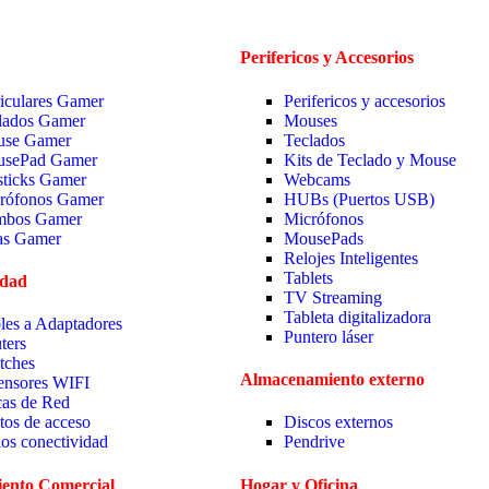
Perifericos y Accesorios
iculares Gamer
Perifericos y accesorios
lados Gamer
Mouses
se Gamer
Teclados
sePad Gamer
Kits de Teclado y Mouse
sticks Gamer
Webcams
rófonos Gamer
HUBs (Puertos USB)
bos Gamer
Micrófonos
las Gamer
MousePads
Relojes Inteligentes
Tablets
idad
TV Streaming
Tableta digitalizadora
les a Adaptadores
Puntero láser
ters
tches
Almacenamiento externo
ensores WIFI
cas de Red
tos de acceso
Discos externos
ios conectividad
Pendrive
ento Comercial
Hogar y Oficina