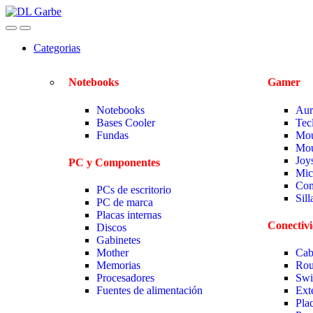
Categorias
Notebooks
Gamer
Notebooks
Aur
Bases Cooler
Tec
Fundas
Mou
Mou
Joy
PC y Componentes
Mic
Com
PCs de escritorio
Sil
PC de marca
Placas internas
Conectiv
Discos
Gabinetes
Mother
Cab
Memorias
Rou
Procesadores
Swi
Fuentes de alimentación
Ext
Pla