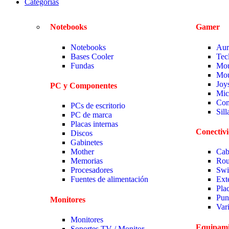
Categorias
Notebooks
Gamer
Notebooks
Aur
Bases Cooler
Tec
Fundas
Mou
Mou
Joy
PC y Componentes
Mic
Com
PCs de escritorio
Sil
PC de marca
Placas internas
Conectiv
Discos
Gabinetes
Mother
Cab
Memorias
Rou
Procesadores
Swi
Fuentes de alimentación
Ext
Pla
Pun
Monitores
Var
Monitores
Equipami
Soportes TV / Monitor