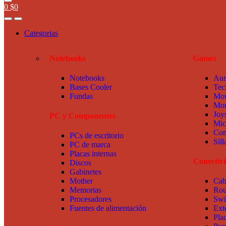
0
$
0
Categorias
Notebooks
Gamer
Notebooks
Aur
Bases Cooler
Tec
Fundas
Mou
Mou
Joy
PC y Componentes
Mic
Com
PCs de escritorio
Sil
PC de marca
Placas internas
Conectiv
Discos
Gabinetes
Mother
Cab
Memorias
Rou
Procesadores
Swi
Fuentes de alimentación
Ext
Pla