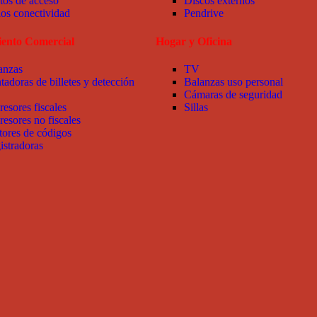
tos de acceso
Discos externos
ios conectividad
Pendrive
ento Comercial
Hogar y Oficina
anzas
TV
tadoras de billetes y detección
Balanzas uso personal
Cámaras de seguridad
resores fiscales
Sillas
resores no fiscales
tores de códigos
istradoras