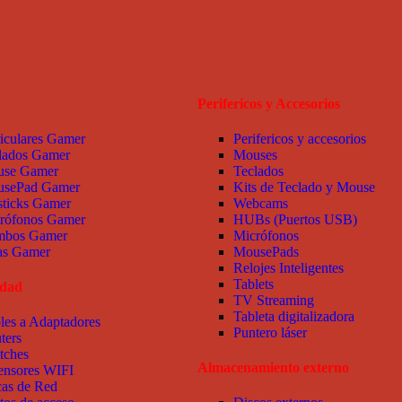
Perifericos y Accesorios
iculares Gamer
Perifericos y accesorios
lados Gamer
Mouses
se Gamer
Teclados
sePad Gamer
Kits de Teclado y Mouse
sticks Gamer
Webcams
rófonos Gamer
HUBs (Puertos USB)
bos Gamer
Micrófonos
las Gamer
MousePads
Relojes Inteligentes
Tablets
idad
TV Streaming
Tableta digitalizadora
les a Adaptadores
Puntero láser
ters
tches
Almacenamiento externo
ensores WIFI
cas de Red