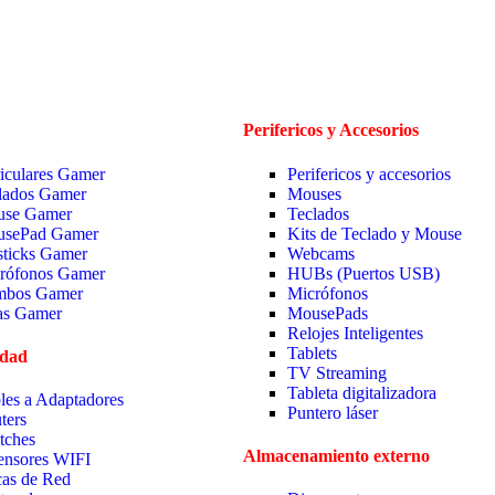
Perifericos y Accesorios
iculares Gamer
Perifericos y accesorios
lados Gamer
Mouses
se Gamer
Teclados
sePad Gamer
Kits de Teclado y Mouse
sticks Gamer
Webcams
rófonos Gamer
HUBs (Puertos USB)
bos Gamer
Micrófonos
las Gamer
MousePads
Relojes Inteligentes
Tablets
idad
TV Streaming
Tableta digitalizadora
les a Adaptadores
Puntero láser
ters
tches
Almacenamiento externo
ensores WIFI
cas de Red