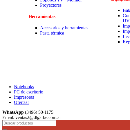
Proyectores
Bal
Con
Herramientas
UV
Imp
Accesorios y herramientas
Imp
Pasta térmica
Lec
Reg
Notebooks
PC de escritorio
Impresoras
Ofertas!
WhatsApp
(3496) 50-1175
Email: ventas2@dlgarbe.com.ar