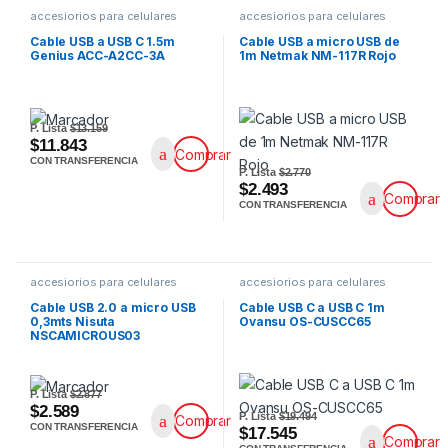
accesiorios para celulares
accesiorios para celulares
Cable USB a USB C 1.5m
Cable USB a micro USB de
Genius ACC-A2CC-3A
1m Netmak NM-117R Rojo
P. Lista
$13.159
$11.843
Comprar
CON TRANSFERENCIA
P. Lista
$2.770
$2.493
Comprar
CON TRANSFERENCIA
accesiorios para celulares
accesiorios para celulares
Cable USB 2.0 a micro USB
Cable USB C a USB C 1m
0,3mts Nisuta
Ovansu OS-CUSCC65
NSCAMICROUS03
P. Lista
$2.877
$2.589
P. Lista
$19.494
Comprar
CON TRANSFERENCIA
$17.545
Comprar