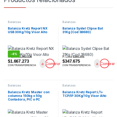
Balanzas
Balanzas
Balanza Kretz Report NX
Balanza Systel Clipse Bat
USB 30Kg/10g Visor Alto
31Kg (Cod 38680)
-
4%
P. Lista
$1.852.525
P. Lista
$386.305
$1.667.273
$347.675
Comprar
Comprar
CON TRANSFERENCIA
CON TRANSFERENCIA
Balanzas
Balanzas
Balanza Kretz Master con
Balanza Kretz Report LT+
columna 150kg x 50g
TCP/IP 30Kg/10g Visor Alto
Contadora, PIC o PC