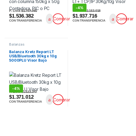
-
4%
P. Lista
$1.707.091
P. Lista
$2.153.018
$1.536.382
$1.937.716
Comprar
Comprar
CON TRANSFERENCIA
CON TRANSFERENCIA
Balanzas
Balanza Kretz Report LT
USB/Bluetooth 30kg x 10g
5000PLU Visor Bajo
-
4%
P. Lista
$1.523.347
$1.371.012
Comprar
CON TRANSFERENCIA