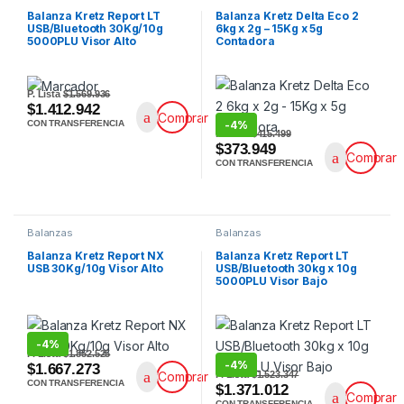
Balanza Kretz Report LT
Balanza Kretz Delta Eco 2
USB/Bluetooth 30Kg/10g
6kg x 2g – 15Kg x 5g
5000PLU Visor Alto
Contadora
P. Lista
$1.569.936
$1.412.942
Comprar
-
4%
CON TRANSFERENCIA
P. Lista
$415.499
$373.949
Comprar
CON TRANSFERENCIA
Balanzas
Balanzas
Balanza Kretz Report NX
Balanza Kretz Report LT
USB 30Kg/10g Visor Alto
USB/Bluetooth 30kg x 10g
5000PLU Visor Bajo
-
4%
P. Lista
$1.852.525
-
4%
$1.667.273
P. Lista
$1.523.347
Comprar
CON TRANSFERENCIA
$1.371.012
Comprar
CON TRANSFERENCIA