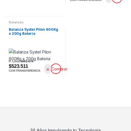
Balanzas
Balanza Systel Pilon 600Kg
x 200g Bateria
P. Lista
$581.679
$523.511
Comprar
CON TRANSFERENCIA
30 Años Impulsando tu Tecnología