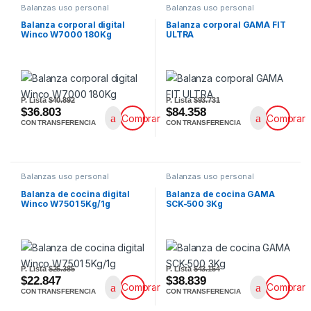
Balanzas uso personal
Balanzas uso personal
Balanza corporal digital
Balanza corporal GAMA FIT
Winco W7000 180Kg
ULTRA
P. Lista
$40.892
P. Lista
$93.731
$36.803
$84.358
Comprar
Comprar
CON TRANSFERENCIA
CON TRANSFERENCIA
Balanzas uso personal
Balanzas uso personal
Balanza de cocina digital
Balanza de cocina GAMA
Winco W7501 5Kg/1g
SCK-500 3Kg
P. Lista
$25.385
P. Lista
$43.154
$22.847
$38.839
Comprar
Comprar
CON TRANSFERENCIA
CON TRANSFERENCIA