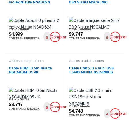
molex Nisuta NSAD624
DB9 Nisuta NSCALMO
P. Lista
$5.554
P. Lista
$10.830
$4.999
$9.747
Comprar
Comprar
CON TRANSFERENCIA
CON TRANSFERENCIA
Cables a adaptadores
Cables a adaptadores
Cable HDMI 0.5m Nisuta
Cable USB 2.0 a mini USB
NSCAHDMI05 4K
1.5mts Nisuta NSCAMIUS
P. Lista
$9.719
$8.747
P. Lista
$5.276
Comprar
CON TRANSFERENCIA
$4.748
Comprar
CON TRANSFERENCIA