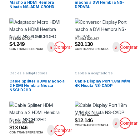
Macho a HDMI Hembra
macho a DVI Hembra NS-
Nisuta NS-ADMICROHD
DPDVBL
P. Lista
$4.721
P. Lista
$22.367
$4.249
$20.130
Comprar
Comprar
CON TRANSFERENCIA
CON TRANSFERENCIA
Cables a adaptadores
Cables a adaptadores
Cable Splitter HDMI Macho a
Cable Display Port 1.8m M/M
2 HDMI Hembra Niusta
4K Nisuta NS-CADP
NSCHD2HD
P. Lista
$13.496
$12.146
P. Lista
$14.496
Comprar
CON TRANSFERENCIA
$13.046
Comprar
CON TRANSFERENCIA