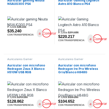
Auricular gaming Nisuta
Auricular Gaming Logitech
NSAUG300 PS4
Astro A10 Blanco PS4
P. Lista
$39.155
$35.240
P. Lista
$244.686
Comprar
CON TRANSFERENCIA
$220.217
Comprar
CON TRANSFERENCIA
Auriculares Gamer
Auriculares Gamer
Auricular con microfono
Auricular con microfono
Redragon Zeus X Blanco
Redragon Ire Pro Wireless
H510W USB RGB
Gris/Blanco H848G
P. Lista
$143.180
P. Lista
$116.280
$128.862
$104.652
Comprar
Comprar
CON TRANSFERENCIA
CON TRANSFERENCIA