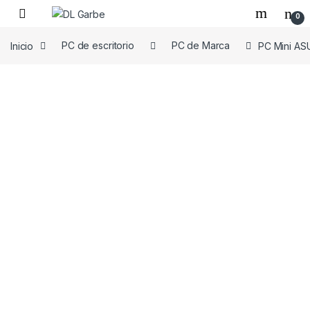
0
Inicio
PC de escritorio
PC de Marca
PC Mini AS