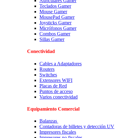
Auriculares Gamer
Teclados Gamer
Mouse Gamer
MousePad Gamer
Joysticks Gamer
Micrófonos Gamer
Combos Gamer
Sillas Gamer
Conectividad
Cables a Adaptadores
Routers
Switches
Extensores WIFI
Placas de Red
Puntos de acceso
Varios conectividad
Equipamiento Comercial
Balanzas
Contadoras de billetes y detección UV
Impresores fiscales
Impresores no fiscales