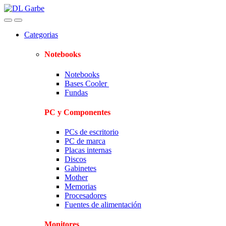
Skip
Skip
to
to
navigation
content
Categorias
Notebooks
Notebooks
Bases Cooler
Fundas
PC y Componentes
PCs de escritorio
PC de marca
Placas internas
Discos
Gabinetes
Mother
Memorias
Procesadores
Fuentes de alimentación
Monitores