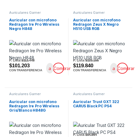
Auriculares Gamer
Auriculares Gamer
Auricular con microfono
Auricular con microfono
Redragon Ire Pro Wireless
Redragon Zeus X Negro
Negro H848
H510 USB RGB
P. Lista
$112.448
P. Lista
$133.155
$101.203
$119.840
Comprar
Comprar
CON TRANSFERENCIA
CON TRANSFERENCIA
Auriculares Gamer
Auriculares Gamer
Auricular con microfono
Auricular Trust GXT 322
Redragon Ire Pro Wireless
CARUS Black PC PS4
Gris/Blanco H848G
P. Lista
$54.984