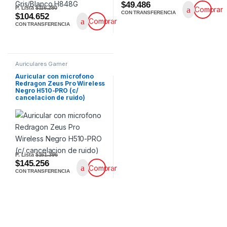
$49.486
P. Lista
$116.280
Comprar
CON TRANSFERENCIA
$104.652
Comprar
CON TRANSFERENCIA
Auriculares Gamer
Auricular con microfono
Redragon Zeus Pro Wireless
Negro H510-PRO (c/
cancelacion de ruido)
P. Lista
$161.396
$145.256
Comprar
CON TRANSFERENCIA