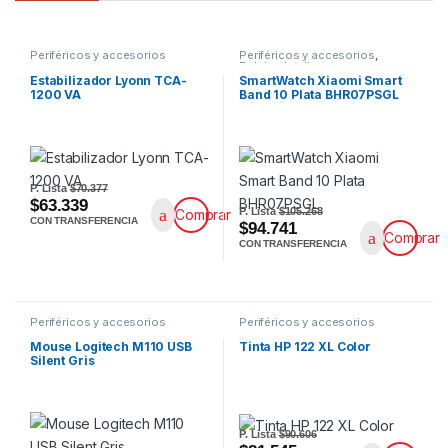
Periféricos y accesorios
Periféricos y accesorios
,
Relojes Inteligentes
Estabilizador Lyonn TCA-
SmartWatch Xiaomi Smart
1200 VA
Band 10 Plata BHR07PSGL
P. Lista
$70.377
$63.339
P. Lista
$105.268
Comprar
CON TRANSFERENCIA
$94.741
Comprar
CON TRANSFERENCIA
Periféricos y accesorios
Periféricos y accesorios
Mouse Logitech M110 USB
Tinta HP 122 XL Color
Silent Gris
P. Lista
$90.606