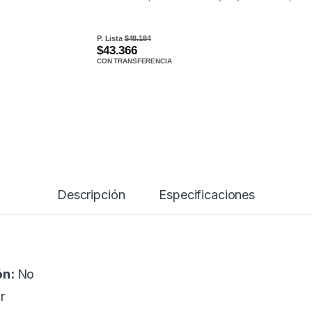
P. Lista
$48.184
$43.366
CON TRANSFERENCIA
Descripción
Especificaciones
ón:
No
r