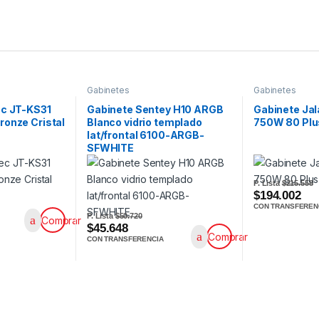
Gabinetes
Gabinetes
ec JT-KS31
Gabinete Sentey H10 ARGB
Gabinete Ja
ronze Cristal
Blanco vidrio templado
750W 80 Plu
lat/frontal 6100-ARGB-
SFWHITE
P. Lista
$215.558
$194.002
CON TRANSFEREN
P. Lista
$50.720
Comprar
$45.648
Comprar
CON TRANSFERENCIA