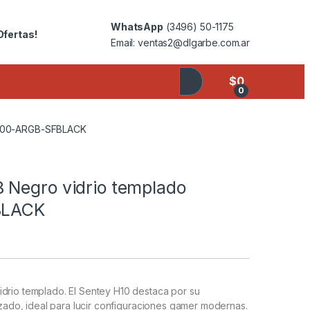
WhatsApp
(3496) 50-1175
Ofertas!
Email: ventas2@dlgarbe.com.ar
$
0
0
 6100-ARGB-SFBLACK
 Negro vidrio templado
FBLACK
drio templado. El Sentey H10 destaca por su
mizado, ideal para lucir configuraciones gamer modernas.