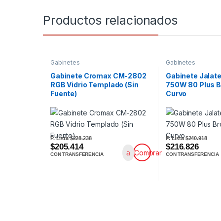
Productos relacionados
Gabinetes
Gabinetes
Gabinete Cromax CM-2802
Gabinete Jalat
RGB Vidrio Templado (Sin
750W 80 Plus B
Fuente)
Curvo
P. Lista
$228.238
P. Lista
$240.918
$205.414
$216.826
Comprar
CON TRANSFERENCIA
CON TRANSFERENCIA