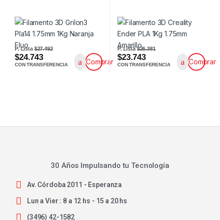
P. Lista
$27.492
P. Lista
$26.381
$24.743
$23.743
Comprar
Comprar
CON TRANSFERENCIA
CON TRANSFERENCIA
30 Años Impulsando tu Tecnología
Av. Córdoba 2011 - Esperanza
Lun a Vier : 8 a 12 hs - 15 a 20 hs
(3496) 42-1582