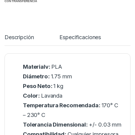
CON TRANSFERENCIA
Descripción
Especificaciones
Materialv:
PLA
Diámetro:
1.75 mm
Peso Neto:
1 kg
Color:
Lavanda
Temperatura Recomendada:
170° C
– 230° C
Tolerancia Dimensional:
+/- 0.03 mm
Compatibilidad:
Cualquier impresora