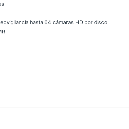
as
deovigilancia hasta 64 cámaras HD por disco
MR