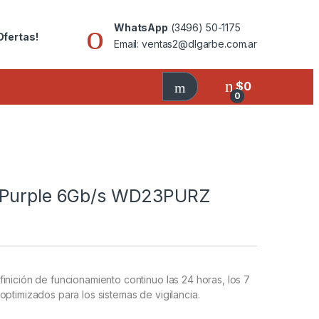
WhatsApp
(3496) 50-1175
Ofertas!
Email: ventas2@dlgarbe.com.ar
$
0
0
D Purple 6Gb/s WD23PURZ
inición de funcionamiento continuo las 24 horas, los 7
ptimizados para los sistemas de vigilancia.