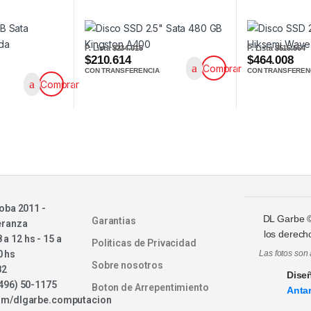
P. Lista
$234.015
P. Lista
$515.564
$210.614
$464.008
Comprar
CON TRANSFERENCIA
CON TRANSFEREN
Comprar
oba 2011 -
DL Garbe
Garantias
eranza
los derech
8 a 12 hs - 15 a
Politicas de Privacidad
0 hs
Las fotos son 
Sobre nosotros
82
Dise
496) 50-1175
Boton de Arrepentimiento
Antar
om/dlgarbe.computacion