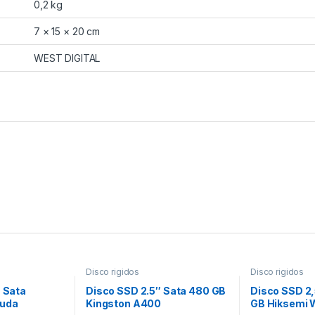
0,2 kg
7 × 15 × 20 cm
WEST DIGITAL
Disco rigidos
Disco rigidos
B Sata
Disco SSD 2.5″ Sata 480 GB
Disco SSD 2,
cuda
Kingston A400
GB Hiksemi 