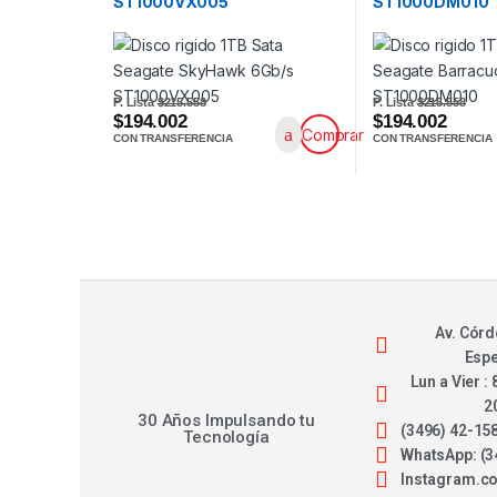
ST1000VX005
ST1000DM010
P. Lista
$215.558
P. Lista
$215.558
$194.002
$194.002
Comprar
CON TRANSFERENCIA
CON TRANSFERENCIA
Av. Córd
Esp
Lun a Vier : 
2
30 Años Impulsando tu
(3496) 42-15
Tecnología
WhatsApp: (3
Instagram.c