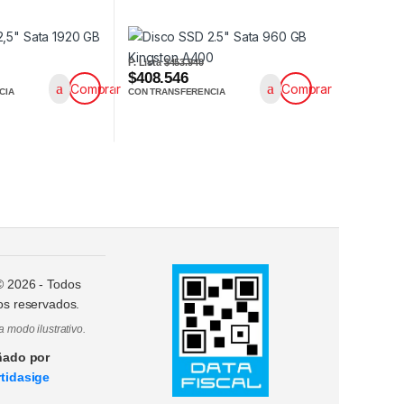
P. Lista
$453.940
$408.546
Comprar
Comprar
CIA
CON TRANSFERENCIA
 ©
2026
- Todos
os reservados.
a modo ilustrativo.
ñado por
tidasige