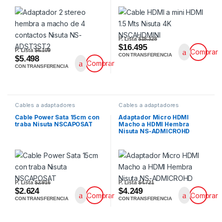
P. Lista
$18.328
$16.495
P. Lista
$6.109
Comprar
CON TRANSFERENCIA
$5.498
Comprar
CON TRANSFERENCIA
Cables a adaptadores
Cables a adaptadores
Cable Power Sata 15cm con
Adaptador Micro HDMI
traba Nisuta NSCAPOSAT
Macho a HDMI Hembra
Nisuta NS-ADMICROHD
P. Lista
$2.916
P. Lista
$4.721
$2.624
$4.249
Comprar
Comprar
CON TRANSFERENCIA
CON TRANSFERENCIA