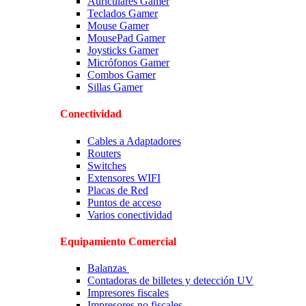
Auriculares Gamer
Teclados Gamer
Mouse Gamer
MousePad Gamer
Joysticks Gamer
Micrófonos Gamer
Combos Gamer
Sillas Gamer
Conectividad
Cables a Adaptadores
Routers
Switches
Extensores WIFI
Placas de Red
Puntos de acceso
Varios conectividad
Equipamiento Comercial
Balanzas
Contadoras de billetes y detección UV
Impresores fiscales
Impresores no fiscales