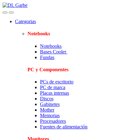
Skip
Skip
to
to
navigation
content
Categorias
Notebooks
Notebooks
Bases Cooler
Fundas
PC y Componentes
PCs de escritorio
PC de marca
Placas internas
Discos
Gabinetes
Mother
Memorias
Procesadores
Fuentes de alimentación
Monitores