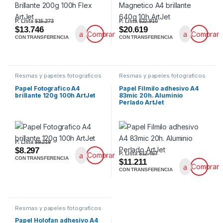
P. Lista
$15.273
P. Lista
$22.910
$13.746
$20.619
Comprar
Comprar
CON TRANSFERENCIA
CON TRANSFERENCIA
Resmas y papeles fotograficos
Resmas y papeles fotograficos
Papel Fotografico A4
Papel Filmilo adhesivo A4
brillante 120g 100h ArtJet
83mic 20h. Aluminio
Perlado ArtJet
P. Lista
$9.219
$8.297
P. Lista
$12.457
Comprar
CON TRANSFERENCIA
$11.211
Comprar
CON TRANSFERENCIA
Resmas y papeles fotograficos
Papel Holofan adhesivo A4