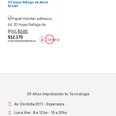
20 hojas Rafaga de Amor
ArtJet
P. Lista
$13.522
$12.170
Comprar
CON TRANSFERENCIA
30 Años Impulsando tu Tecnología
Av. Córdoba 2011 - Esperanza
Lun a Vier : 8 a 12 hs - 15 a 20 hs