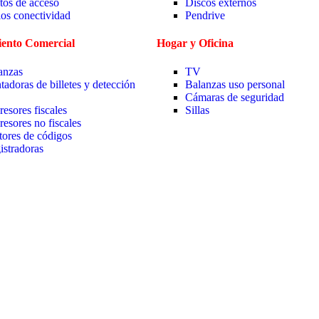
tos de acceso
Discos externos
ios conectividad
Pendrive
ento Comercial
Hogar y Oficina
anzas
TV
tadoras de billetes y detección
Balanzas uso personal
Cámaras de seguridad
resores fiscales
Sillas
resores no fiscales
tores de códigos
istradoras