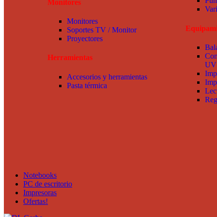
Pun
Monitores
Var
Monitores
Equipami
Soportes TV / Monitor
Proyectores
Bal
Con
Herramientas
UV
Imp
Accesorios y herramientas
Imp
Pasta térmica
Lec
Reg
Notebooks
PC de escritorio
Impresoras
Ofertas!