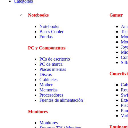
Categorias
Notebooks
Gamer
Notebooks
Aur
Bases Cooler
Tec
Fundas
Mou
Mou
Joy
PC y Componentes
Mic
Com
PCs de escritorio
Sil
PC de marca
Placas internas
Conectiv
Discos
Gabinetes
Mother
Cab
Memorias
Rou
Procesadores
Swi
Fuentes de alimentación
Ext
Pla
Pun
Monitores
Var
Monitores
Equipami
Soportes TV / Monitor