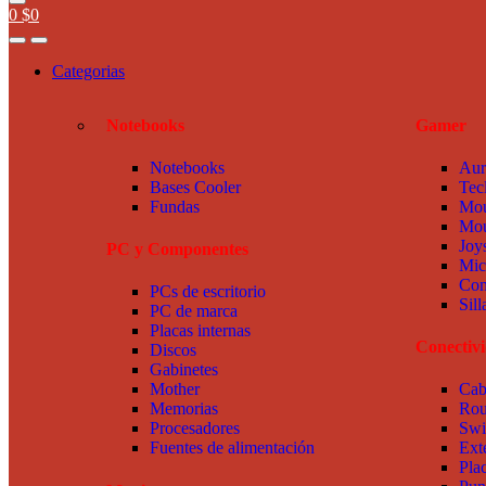
0
$
0
Categorias
Notebooks
Gamer
Notebooks
Aur
Bases Cooler
Tec
Fundas
Mou
Mou
Joy
PC y Componentes
Mic
Com
PCs de escritorio
Sil
PC de marca
Placas internas
Conectiv
Discos
Gabinetes
Mother
Cab
Memorias
Rou
Procesadores
Swi
Fuentes de alimentación
Ext
Pla