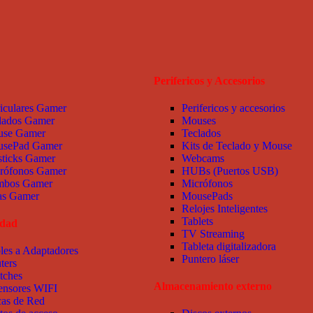
Perifericos y Accesorios
iculares Gamer
Perifericos y accesorios
lados Gamer
Mouses
se Gamer
Teclados
sePad Gamer
Kits de Teclado y Mouse
sticks Gamer
Webcams
rófonos Gamer
HUBs (Puertos USB)
bos Gamer
Micrófonos
las Gamer
MousePads
Relojes Inteligentes
Tablets
idad
TV Streaming
Tableta digitalizadora
les a Adaptadores
Puntero láser
ters
tches
Almacenamiento externo
ensores WIFI
cas de Red