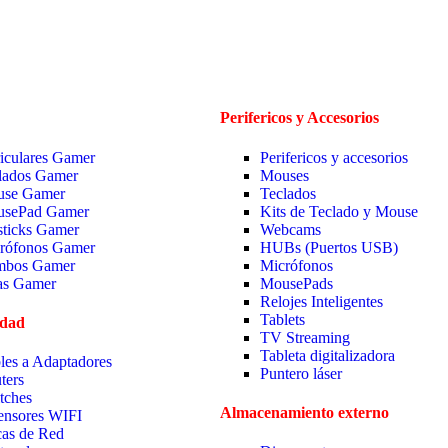
Perifericos y Accesorios
iculares Gamer
Perifericos y accesorios
lados Gamer
Mouses
se Gamer
Teclados
sePad Gamer
Kits de Teclado y Mouse
sticks Gamer
Webcams
rófonos Gamer
HUBs (Puertos USB)
bos Gamer
Micrófonos
las Gamer
MousePads
Relojes Inteligentes
Tablets
idad
TV Streaming
Tableta digitalizadora
les a Adaptadores
Puntero láser
ters
tches
Almacenamiento externo
ensores WIFI
cas de Red