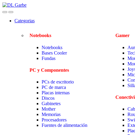
Categorias
Notebooks
Gamer
Notebooks
Aur
Bases Cooler
Tec
Fundas
Mou
Mou
Joy
PC y Componentes
Mic
Com
PCs de escritorio
Sil
PC de marca
Placas internas
Conectiv
Discos
Gabinetes
Mother
Cab
Memorias
Rou
Procesadores
Swi
Fuentes de alimentación
Ext
Pla