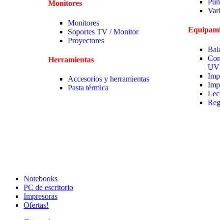
Pun
Monitores
Var
Monitores
Equipami
Soportes TV / Monitor
Proyectores
Bal
Con
Herramientas
UV
Imp
Accesorios y herramientas
Imp
Pasta térmica
Lec
Reg
Notebooks
PC de escritorio
Impresoras
Ofertas!