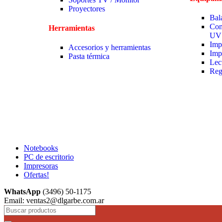
Proyectores
Bal
Con
Herramientas
UV
Imp
Accesorios y herramientas
Imp
Pasta térmica
Lec
Reg
Notebooks
PC de escritorio
Impresoras
Ofertas!
WhatsApp
(3496) 50-1175
Email: ventas2@dlgarbe.com.ar