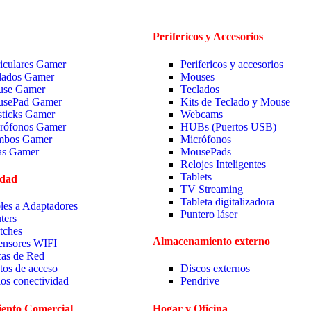
Perifericos y Accesorios
iculares Gamer
Perifericos y accesorios
lados Gamer
Mouses
se Gamer
Teclados
sePad Gamer
Kits de Teclado y Mouse
sticks Gamer
Webcams
rófonos Gamer
HUBs (Puertos USB)
bos Gamer
Micrófonos
las Gamer
MousePads
Relojes Inteligentes
Tablets
idad
TV Streaming
Tableta digitalizadora
les a Adaptadores
Puntero láser
ters
tches
Almacenamiento externo
ensores WIFI
cas de Red
tos de acceso
Discos externos
ios conectividad
Pendrive
ento Comercial
Hogar y Oficina