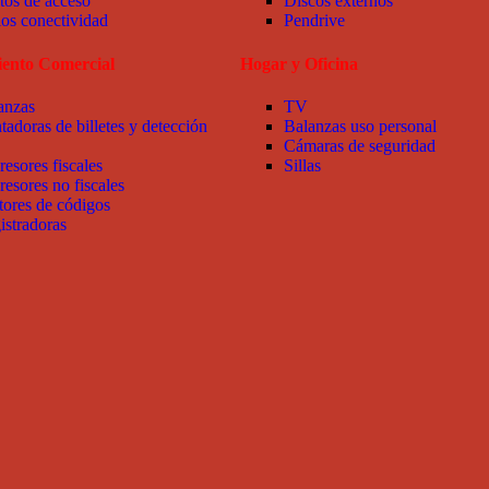
tos de acceso
Discos externos
ios conectividad
Pendrive
ento Comercial
Hogar y Oficina
anzas
TV
tadoras de billetes y detección
Balanzas uso personal
Cámaras de seguridad
resores fiscales
Sillas
resores no fiscales
tores de códigos
istradoras