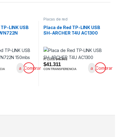
Placas de red
d TP-LINK USB
Placa de Red TP-LINK USB
– WN722N
SH-ARCHER T4U AC1300
P. Lista
$45.901
$41.311
Comprar
Comprar
CIA
CON TRANSFERENCIA