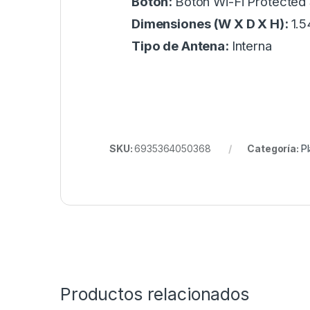
Botón:
Botón Wi-Fi Protected
Dimensiones (W X D X H):
1.5
Tipo de Antena:
Interna
SKU:
6935364050368
Categoría:
P
Productos relacionados