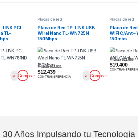
Placas de red
Placas de red
P-LINK PCI
Placa de Red TP-LINK USB
Placa de Re
a TL-
Wirel Nano TL-WN725N
WiFI C/Ant 
bps
150Mbps
150mbs
P. Lista
$21.556
$19.400
P. Lista
$13.821
CON TRANSFEREN
$12.439
Comprar
Comprar
CON TRANSFERENCIA
30 Años Impulsando tu Tecnología