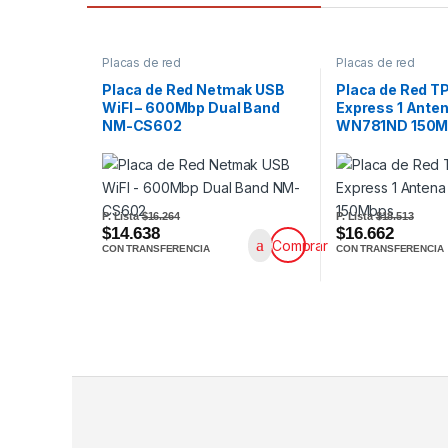
Placas de red
Placas de red
Placa de Red Netmak USB
Placa de Red T
WiFI – 600Mbp Dual Band
Express 1 Anten
NM-CS602
WN781ND 150M
P. Lista
$16.264
P. Lista
$18.513
$14.638
$16.662
Comprar
CON TRANSFERENCIA
CON TRANSFERENCIA