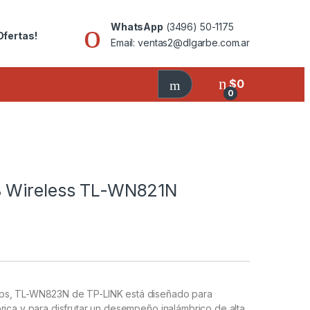
WhatsApp
(3496) 50-1175
Ofertas!
Email: ventas2@dlgarbe.com.ar
$
0
0
B Wireless TL-WN821N
bps, TL-WN823N de TP-LINK está diseñado para
rica y para disfrutar un desempeño inalámbrico de alta