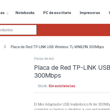
ias
Notebooks
PC de escritorio
Impresoras
r:
Placa de Red TP-LINK USB Wireless TL-WN821N 300Mbps
Placas de red
Placa de Red TP-LINK US
300Mbps
Stock:
Sin existencias
El Mini Adaptador USB Inalámbrico N de 300M
conectar su laptop o desktop a una red inalámb