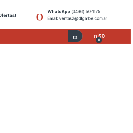
WhatsApp
(3496) 50-1175
Ofertas!
Email: ventas2@dlgarbe.com.ar
$
0
0