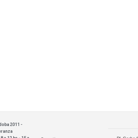
doba 2011 -
eranza
 8 a 12 hs - 15 a