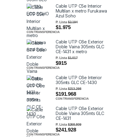
Cable UTP C5e Interior
Multilan x metro Furukawa
Azul Soho
P. Lista
$2.194
$1.975
CON TRANSFERENCIA
Cable UTP C6e Exterior
Doble Vaina 305mts GLC
CE-1431 x metro
P. Lista
$1.017
$915
CON TRANSFERENCIA
Cable UTP C6e Interior
305mts GLC CE-1430
P. Lista
$213.298
$191.968
CON TRANSFERENCIA
Cable UTP C6e Exterior
Doble Vaina 305mts GLC
CE-1431
P. Lista
$268.809
$241.928
CON TRANSFERENCIA