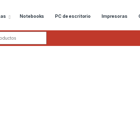
ias
Notebooks
PC de escritorio
Impresoras