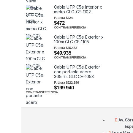
Cable UTP C5e Interior x
metro GLC-CE-1102
P. Lista
$524
$472
CON TRANSFERENCIA
Cable UTP C5e Exterior x
100m GLC CE-1105
P. Lista
$55.483
$49.935
CON TRANSFERENCIA
Cable UTP C5e Exterior
con portante acero
305mts GLC CE-1053
P. Lista
$222.156
$199.940
CON TRANSFERENCIA
Av. Cór
Esp
Lun a Vier :