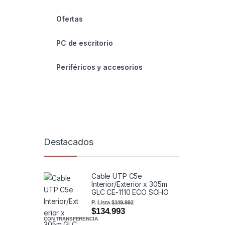
Ofertas
PC de escritorio
Periféricos y accesorios
Destacados
Cable UTP C5e
Interior/Exterior x 305m
GLC CE-1110 ECO SOHO
P. Lista
$149.992
$134.993
CON TRANSFERENCIA