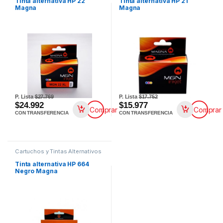
Tinta alternativa HP 22
Tinta alternativa HP 21
Magna
Magna
P. Lista
$27.769
P. Lista
$17.752
$24.992
$15.977
Comprar
Comprar
CON TRANSFERENCIA
CON TRANSFERENCIA
Cartuchos y Tintas Alternativos
Tinta alternativa HP 664
Negro Magna