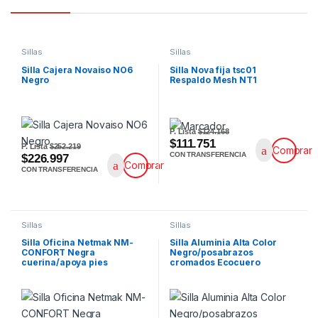
Sillas
Sillas
Silla Cajera Novaiso NO6
Silla Nova fija tsc01
Negro
Respaldo Mesh NT1
P. Lista
$124.168
$111.751
P. Lista
$252.219
Comprar
CON TRANSFERENCIA
$226.997
Comprar
CON TRANSFERENCIA
Sillas
Sillas
Silla Oficina Netmak NM-
Silla Aluminia Alta Color
CONFORT Negra
Negro/posabrazos
cuerina/apoya pies
cromados Ecocuero