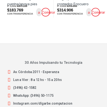
P. Lista
$204.188
P. Lista
$349.896
$183.769
$314.906
Comprar
Comprar
CON TRANSFERENCIA
CON TRANSFERENCIA
30 Años Impulsando tu Tecnología
Av. Córdoba 2011 - Esperanza
Lun a Vier : 8 a 12 hs - 15 a 20 hs
(3496) 42-1582
WhatsApp: (3496) 50-1175
Instagram.com/dlgarbe.computacion