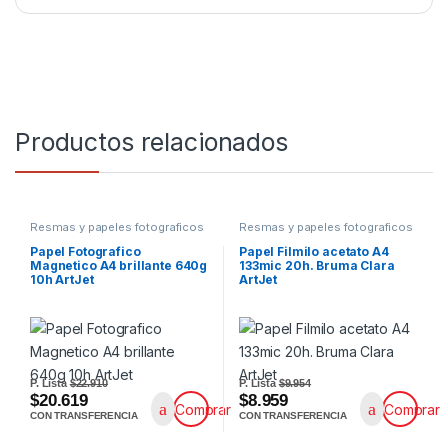
Productos relacionados
Resmas y papeles fotograficos
Resmas y papeles fotograficos
Papel Fotografico
Papel Filmilo acetato A4
Magnetico A4 brillante 640g
133mic 20h. Bruma Clara
10h ArtJet
ArtJet
P. Lista
$22.910
P. Lista
$9.954
$20.619
$8.959
Comprar
Comprar
CON TRANSFERENCIA
CON TRANSFERENCIA