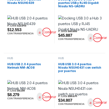
Nisuta NSUH0439
puertos USB y RJ45 Gigabit
Nisuta NS-UADRU
P. Lista
$13.948
$12.553
P. Lista
$50.985
Comprar
CON TRANSFERENCIA
$45.887
Comprar
CON TRANSFERENCIA
HUB
HUB
HUB USB 2.0 4 puertos
HUB USB 3.0 4 puertos
Netmak NM-AC08
Nisuta NSUH0431 con switch
por puertos
P. Lista
$9.199
$8.279
P. Lista
$38.674
Comprar
CON TRANSFERENCIA
$34.807
Comprar
CON TRANSFERENCIA