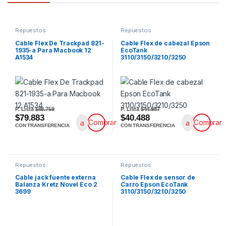
Repuestos
Repuestos
Cable Flex De Trackpad 821-
Cable Flex de cabezal Epson
1935-a Para Macbook 12
EcoTank
A1534
3110/3150/3210/3250
P. Lista
$88.759
P. Lista
$44.987
$79.883
$40.488
Comprar
Comprar
CON TRANSFERENCIA
CON TRANSFERENCIA
Repuestos
Repuestos
Cable jack fuente externa
Cable Flex de sensor de
Balanza Kretz Novel Eco 2
Carro Epson EcoTank
3699
3110/3150/3210/3250