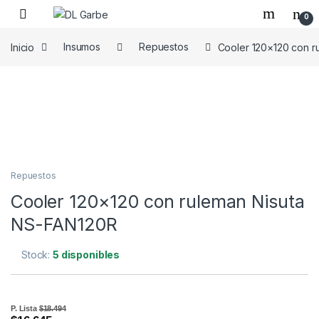
0
Inicio
Insumos
Repuestos
Cooler 120×120 con r
Repuestos
Cooler 120×120 con ruleman Nisuta
NS-FAN120R
Stock:
5 disponibles
P. Lista
$18.494